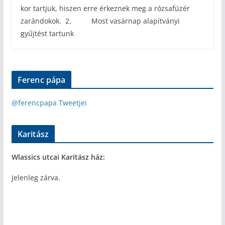
kor tartjuk, hiszen erre érkeznek meg a rózsafüzér
zarándokok. 2. Most vasárnap alapítványi
gyűjtést tartunk
Ferenc pápa
@ferencpapa Tweetjei
Karitász
Wlassics utcai Karitász ház:
Jelenleg zárva.