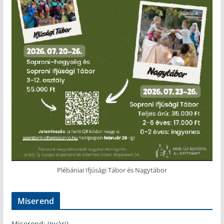
Plébániai Ifjúsági Tábor és Nagytábor
Miserend
Miserend: (nyári)