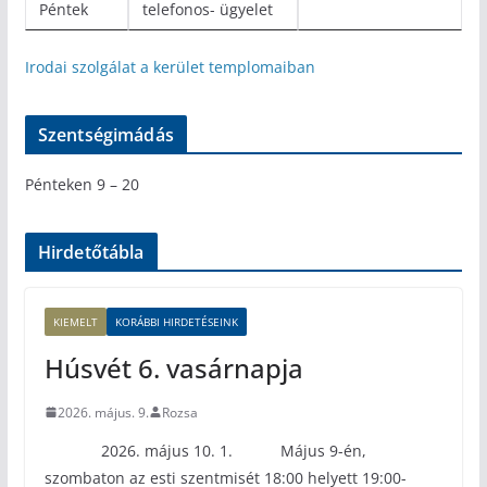
Péntek
telefonos- ügyelet
Irodai szolgálat a kerület templomaiban
Szentségimádás
Pénteken 9 – 20
Hirdetőtábla
KIEMELT
KORÁBBI HIRDETÉSEINK
Húsvét 6. vasárnapja
2026. május. 9.
Rozsa
2026. május 10. 1. Május 9-én,
szombaton az esti szentmisét 18:00 helyett 19:00-