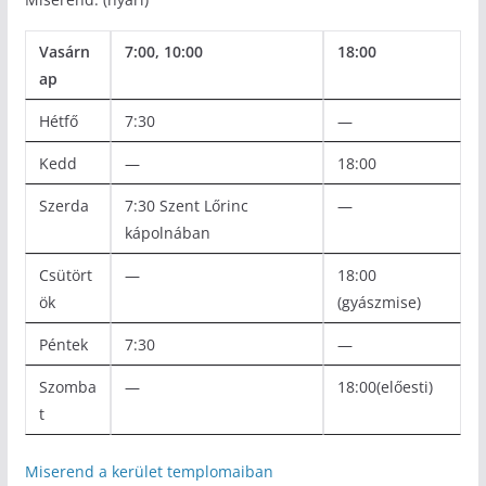
Vasárn
7:00, 10:00
18:00
ap
Hétfő
7:30
—
Kedd
—
18:00
Szerda
7:30 Szent Lőrinc
—
kápolnában
Csütört
—
18:00
ök
(gyászmise)
Péntek
7:30
—
Szomba
—
18:00(előesti)
t
Miserend a kerület templomaiban