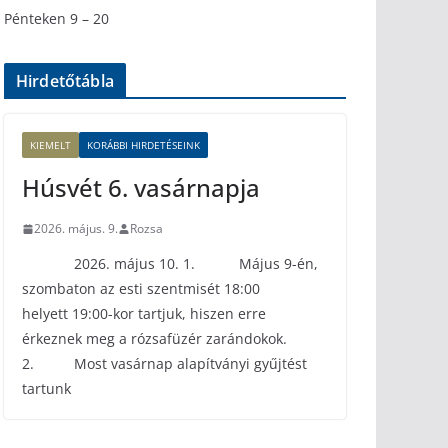
Pénteken 9 – 20
Hirdetőtábla
KIEMELT
KORÁBBI HIRDETÉSEINK
Húsvét 6. vasárnapja
2026. május. 9.
Rozsa
2026. május 10. 1. Május 9-én,
szombaton az esti szentmisét 18:00
helyett 19:00-kor tartjuk, hiszen erre
érkeznek meg a rózsafüzér zarándokok.
2. Most vasárnap alapítványi gyűjtést
tartunk