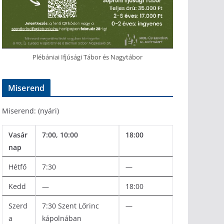
Plébániai Ifjúsági Tábor és Nagytábor
Miserend
Miserend: (nyári)
Vasár
7:00, 10:00
18:00
nap
Hétfő
7:30
—
Kedd
—
18:00
Szerd
7:30 Szent Lőrinc
—
a
kápolnában