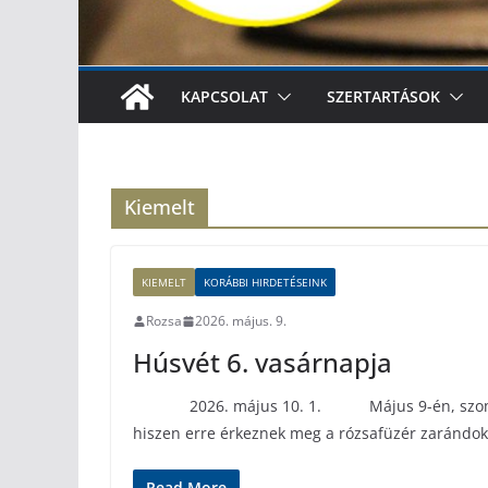
KAPCSOLAT
SZERTARTÁSOK
Kiemelt
KIEMELT
KORÁBBI HIRDETÉSEINK
Rozsa
2026. május. 9.
Húsvét 6. vasárnapja
2026. május 10. 1. Május 9-én, szombaton a
hiszen erre érkeznek meg a rózsafüzér zaránd
Read More