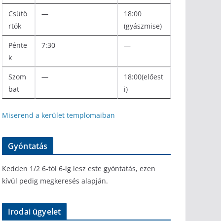
Csütö
—
18:00
rtök
(gyászmise)
Pénte
7:30
—
k
Szom
—
18:00(előest
bat
i)
Miserend a kerület templomaiban
Gyóntatás
Kedden 1/2 6-tól 6-ig lesz este gyóntatás, ezen
kívül pedig megkeresés alapján.
Irodai ügyelet