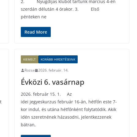
2. Nyugdíjas klubot tartunk március 4-én
szerdán délután 4 órakor. 3. Első
pénteken ne
Read More
KIEMELT
KORÁBBI HIRDETÉSEINK
Rozsa
2026. február. 14.
Évközi 6. vasárnap
2026. február 15. 1. Az
t
idei jegyeskurzus február 16-án, hétfőn este 7-
kor indul, és utána hétfőnként folytatódik. Akik
idén szeretnének házasodni, jelentkezzenek
bátran,