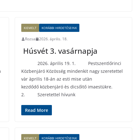
KIEMELT
KORÁBBI HIRDETÉSEINK
Rozsa
2026. április. 18.
Húsvét 3. vasárnapja
2026. április 19. 1. Pestszentlőrinci
n
Közbenjáró Közösség mindenkit nagy szeretettel
vàr àprilis 18-án az esti mise utàn
kezdődő közbenjàró ès dicsőìtő imaestükre.
2. Szeretettel hívunk
Read More
KIEMELT
KORÁBBI HIRDETÉSEINK