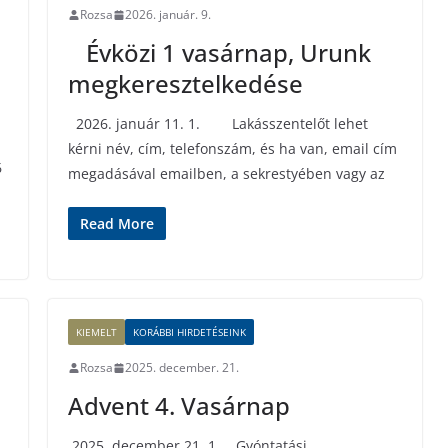
Rozsa
2026. január. 9.
Évközi 1 vasárnap, Urunk
megkeresztelkedése
2026. január 11. 1. Lakásszentelőt lehet
kérni név, cím, telefonszám, és ha van, email cím
6
megadásával emailben, a sekrestyében vagy az
Read More
KIEMELT
KORÁBBI HIRDETÉSEINK
Rozsa
2025. december. 21.
Advent 4. Vasárnap
2025. december 21. 1. Gyóntatási