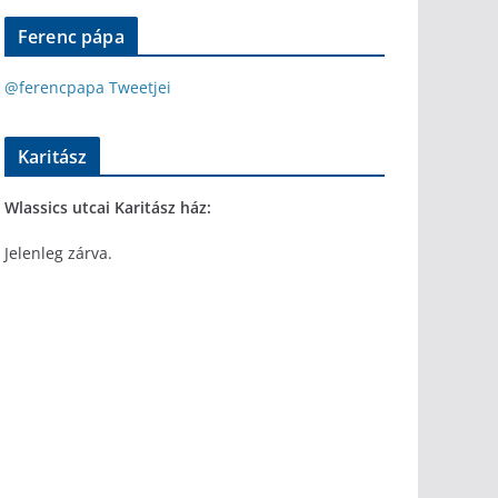
Ferenc pápa
@ferencpapa Tweetjei
Karitász
Wlassics utcai Karitász ház:
Jelenleg zárva.