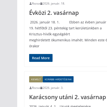
Rozsa
2026. január. 18.
Évközi 2. vasárnap
2026. január 18. 1. Ebben az évben január
19. hétfőtől 23. péntekig tart kerületünkben a
Krisztus-hívők egységéért
meghirdetett ökumenikus imahét. Minden este 
órakor
Read More
KIEMELT
KORÁBBI HIRDETÉSEINK
Rozsa
2026. január. 3.
Karácsony utáni 2. vasárnap
2026. január 4. 1. Urunk megjelenése