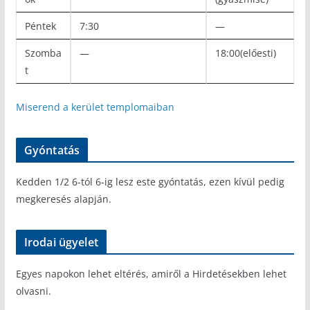
Péntek
7:30
—
Szomba
—
18:00(előesti)
t
Miserend a kerület templomaiban
Gyóntatás
Kedden 1/2 6-tól 6-ig lesz este gyóntatás, ezen kívül pedig
megkeresés alapján.
Irodai ügyelet
Egyes napokon lehet eltérés, amiről a Hirdetésekben lehet
olvasni.