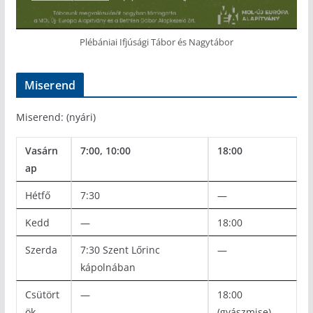
Plébániai Ifjúsági Tábor és Nagytábor
Miserend
Miserend: (nyári)
Vasárn
7:00, 10:00
18:00
ap
Hétfő
7:30
—
Kedd
—
18:00
Szerda
7:30 Szent Lőrinc
—
kápolnában
Csütört
—
18:00
ök
(gyászmise)