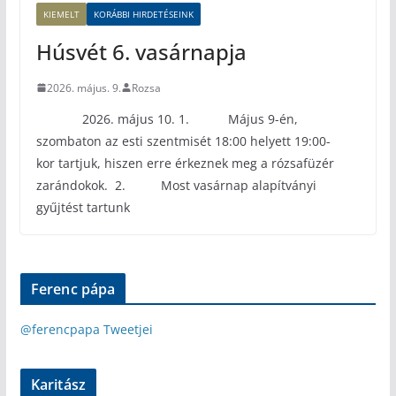
KIEMELT
KORÁBBI HIRDETÉSEINK
Húsvét 6. vasárnapja
2026. május. 9.
Rozsa
2026. május 10. 1. Május 9-én,
szombaton az esti szentmisét 18:00 helyett 19:00-
kor tartjuk, hiszen erre érkeznek meg a rózsafüzér
zarándokok. 2. Most vasárnap alapítványi
gyűjtést tartunk
Ferenc pápa
@ferencpapa Tweetjei
Karitász