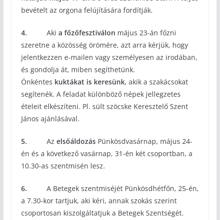
bevételt az orgona felújítására fordítják.
4.
Aki
a főzőfesztiválon
május 23-án főzni
szeretne a közösség örömére, azt arra kérjük, hogy
jelentkezzen e-mailen vagy személyesen az irodában,
és gondolja át, miben segíthetünk.
Önkéntes
kuktákat is keresünk
, akik a szakácsokat
segítenék. A feladat különböző népek jellegzetes
ételeit elkészíteni. Pl. sült szöcske Keresztelő Szent
János ajánlásával.
5.
Az
elsőáldozás
Pünkösdvasárnap, május 24-
én és a következő vasárnap, 31-én két csoportban, a
10.30-as szentmisén lesz.
6.
A Betegek szentmiséjét Pünkösdhétfőn, 25-én,
a 7.30-kor tartjuk, aki kéri, annak szokás szerint
csoportosan kiszolgáltatjuk a Betegek Szentségét.