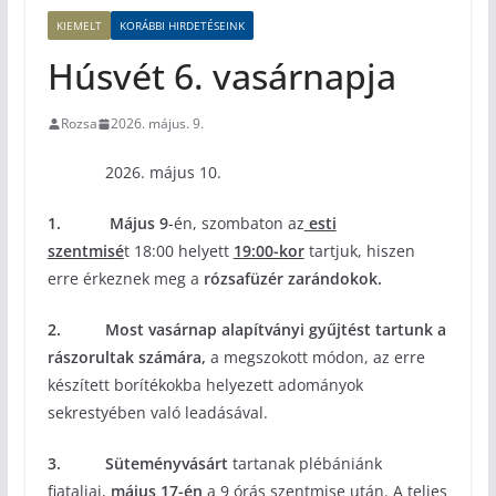
KIEMELT
KORÁBBI HIRDETÉSEINK
Húsvét 6. vasárnapja
Rozsa
2026. május. 9.
2026. május 10.
1.
Május 9
-én, szombaton az
esti
szentmisé
t 18:00 helyett
19:00-kor
tartjuk, hiszen
erre érkeznek meg a
rózsafüzér zarándokok.
2.
Most vasárnap alapítványi gyűjtést tartunk a
rászorultak számára,
a megszokott módon, az erre
készített borítékokba helyezett adományok
sekrestyében való leadásával.
3. Süteményvásárt
tartanak plébániánk
fiataljai,
május 17-én
a 9 órás szentmise után. A teljes