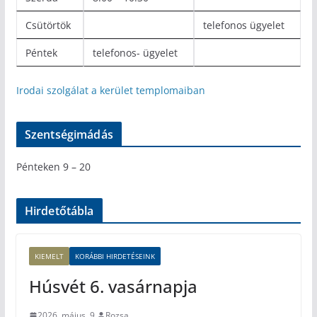
Csütörtök
telefonos ügyelet
Péntek
telefonos- ügyelet
Irodai szolgálat a kerület templomaiban
Szentségimádás
Pénteken 9 – 20
Hirdetőtábla
KIEMELT
KORÁBBI HIRDETÉSEINK
Húsvét 6. vasárnapja
2026. május. 9.
Rozsa