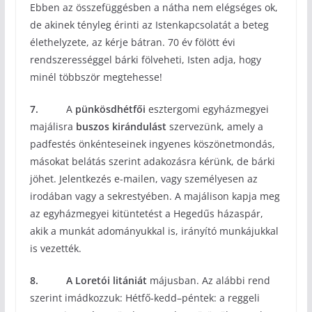
Ebben az összefüggésben a nátha nem elégséges ok,
de akinek tényleg érinti az Istenkapcsolatát a beteg
élethelyzete, az kérje bátran. 70 év fölött évi
rendszerességgel bárki fölveheti, Isten adja, hogy
minél többször megtehesse!
7.
A
pünkösdhétfői
esztergomi egyházmegyei
majálisra
buszos kirándulást
szervezünk, amely a
padfestés önkénteseinek ingyenes köszönetmondás,
másokat belátás szerint adakozásra kérünk, de bárki
jöhet. Jelentkezés e-mailen, vagy személyesen az
irodában vagy a sekrestyében. A majálison kapja meg
az egyházmegyei kitüntetést a Hegedűs házaspár,
akik a munkát adományukkal is, irányító munkájukkal
is vezették.
8.
A Loretói litániát
májusban. Az alábbi rend
szerint imádkozzuk: Hétfő-kedd–péntek: a reggeli