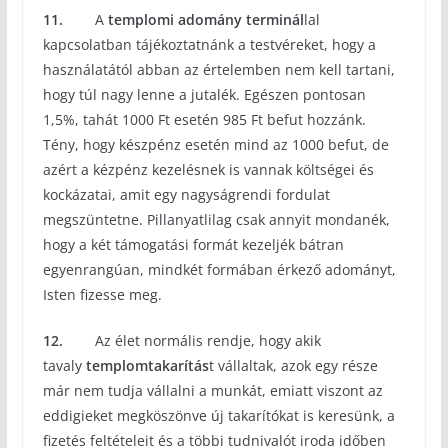
11.
A
templomi adomány terminál
lal
kapcsolatban tájékoztatnánk a testvéreket, hogy a
használatától abban az értelemben nem kell tartani,
hogy túl nagy lenne a jutalék. Egészen pontosan
1,5%, tahát 1000 Ft esetén 985 Ft befut hozzánk.
Tény, hogy készpénz esetén mind az 1000 befut, de
azért a kézpénz kezelésnek is vannak költségei és
kockázatai, amit egy nagyságrendi fordulat
megszüntetne. Pillanyatlilag csak annyit mondanék,
hogy a két támogatási formát kezeljék bátran
egyenrangúan, mindkét formában érkező adományt,
Isten fizesse meg.
12.
Az élet normális rendje, hogy akik
tavaly
templomtakarítás
t vállaltak, azok egy része
már nem tudja vállalni a munkát, emiatt viszont az
eddigieket megköszönve új takarítókat is keresünk, a
fizetés feltételeit és a többi tudnivalót iroda időben