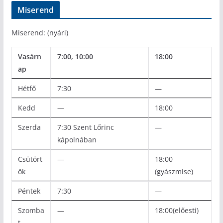
Miserend
Miserend: (nyári)
Vasárn
7:00, 10:00
18:00
ap
Hétfő
7:30
—
Kedd
—
18:00
Szerda
7:30 Szent Lőrinc
—
kápolnában
Csütört
—
18:00
ök
(gyászmise)
Péntek
7:30
—
Szomba
—
18:00(előesti)
t