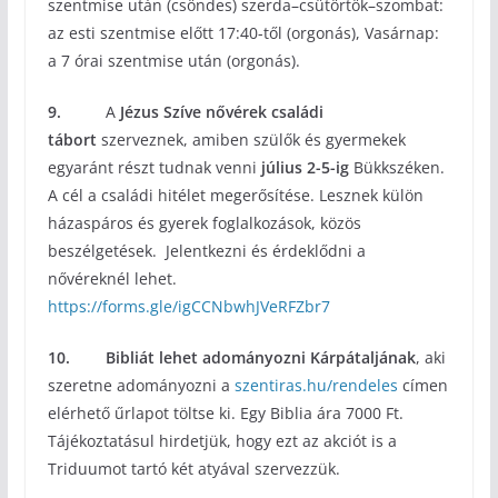
szentmise után (csöndes) szerda–csütörtök–szombat:
az esti szentmise előtt 17:40-től (orgonás), Vasárnap:
a 7 órai szentmise után (orgonás).
9.
A
Jézus Szíve nővérek családi
tábort
szerveznek, amiben szülők és gyermekek
egyaránt részt tudnak venni
július 2-5-ig
Bükkszéken.
A cél a családi hitélet megerősítése. Lesznek külön
házaspáros és gyerek foglalkozások, közös
beszélgetések. Jelentkezni és érdeklődni a
nővéreknél lehet.
https://forms.gle/igCCNbwhJVeRFZbr7
10.
Bibliát lehet adományozni Kárpátaljának
, aki
szeretne adományozni a
szentiras.hu/rendeles
címen
elérhető űrlapot töltse ki. Egy Biblia ára 7000 Ft.
Tájékoztatásul hirdetjük, hogy ezt az akciót is a
Triduumot tartó két atyával szervezzük.