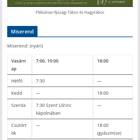
Plébániai Ifjúsági Tábor és Nagytábor
Miserend
Miserend: (nyári)
Vasárn
7:00, 10:00
18:00
ap
Hétfő
7:30
—
Kedd
—
18:00
Szerda
7:30 Szent Lőrinc
—
kápolnában
Csütört
—
18:00
ök
(gyászmise)