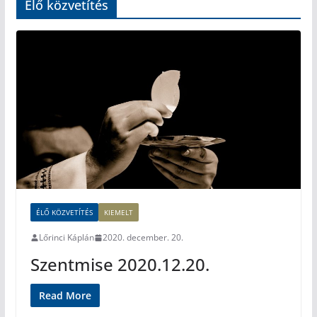
Élő közvetítés
ÉLŐ KÖZVETÍTÉS
KIEMELT
Lőrinci Káplán
2020. december. 20.
Szentmise 2020.12.20.
Read More