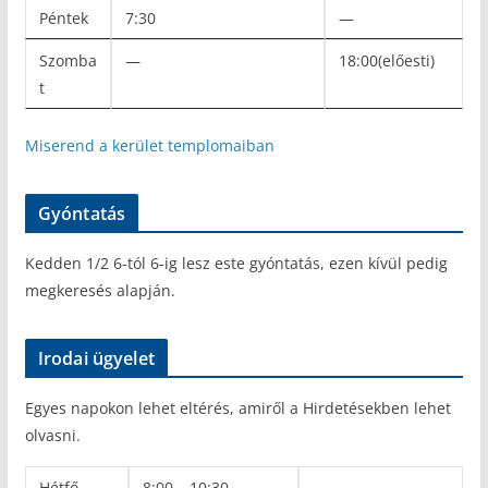
Péntek
7:30
—
Szomba
—
18:00(előesti)
t
Miserend a kerület templomaiban
Gyóntatás
Kedden 1/2 6-tól 6-ig lesz este gyóntatás, ezen kívül pedig
megkeresés alapján.
Irodai ügyelet
Egyes napokon lehet eltérés, amiről a Hirdetésekben lehet
olvasni.
Hétfő
8:00 – 10:30