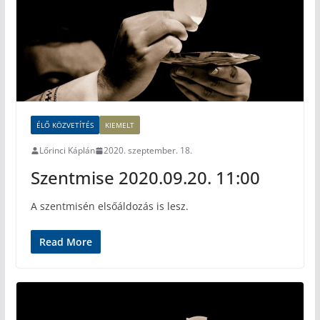
ÉLŐ KÖZVETÍTÉS
KIEMELT
Lőrinci Káplán
2020. szeptember. 18.
Szentmise 2020.09.20. 11:00
A szentmisén elsőáldozás is lesz.
Read More