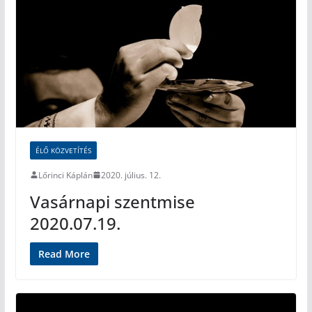
ÉLŐ KÖZVETÍTÉS
Lőrinci Káplán
2020. július. 12.
Vasárnapi szentmise
2020.07.19.
Read More