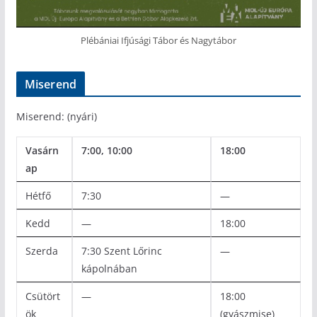
Plébániai Ifjúsági Tábor és Nagytábor
Miserend
Miserend: (nyári)
Vasárn
7:00, 10:00
18:00
ap
Hétfő
7:30
—
Kedd
—
18:00
Szerda
7:30 Szent Lőrinc
—
kápolnában
Csütört
—
18:00
ök
(gyászmise)