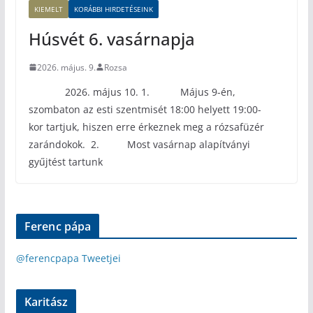
KIEMELT
KORÁBBI HIRDETÉSEINK
Húsvét 6. vasárnapja
2026. május. 9.
Rozsa
2026. május 10. 1. Május 9-én,
szombaton az esti szentmisét 18:00 helyett 19:00-
kor tartjuk, hiszen erre érkeznek meg a rózsafüzér
zarándokok. 2. Most vasárnap alapítványi
gyűjtést tartunk
Ferenc pápa
@ferencpapa Tweetjei
Karitász