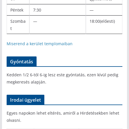
Péntek
7:30
—
Szomba
—
18:00(előesti)
t
Miserend a kerület templomaiban
Gyóntatás
Kedden 1/2 6-tól 6-ig lesz este gyóntatás, ezen kívül pedig
megkeresés alapján.
Irodai ügyelet
Egyes napokon lehet eltérés, amiről a Hirdetésekben lehet
olvasni.