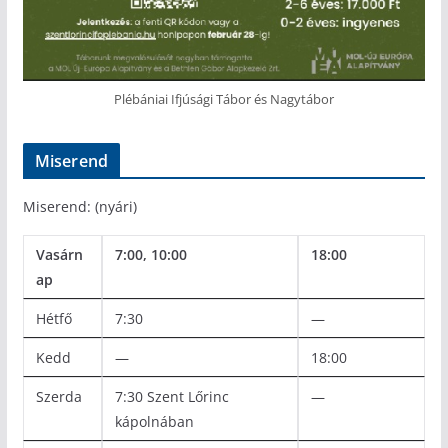
Plébániai Ifjúsági Tábor és Nagytábor
Miserend
Miserend: (nyári)
Vasárn
7:00, 10:00
18:00
ap
Hétfő
7:30
—
Kedd
—
18:00
Szerda
7:30 Szent Lőrinc
—
kápolnában