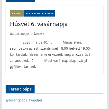
KIEMELT
KORÁBBI HIRDETÉSEINK
Húsvét 6. vasárnapja
2026. május. 9.
Rozsa
2026. május 10. 1. Május 9-én,
szombaton az esti szentmisét 18:00 helyett 19:00-
kor tartjuk, hiszen erre érkeznek meg a rózsafüzér
zarándokok. 2. Most vasárnap alapítványi
gyűjtést tartunk
Ferenc pápa
@ferencpapa Tweetjei