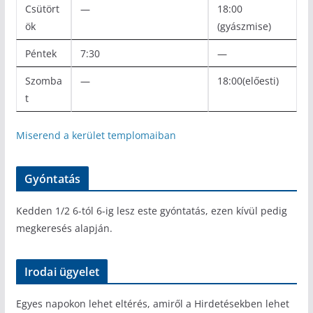
Csütört
—
18:00
ök
(gyászmise)
Péntek
7:30
—
Szomba
—
18:00(előesti)
t
Miserend a kerület templomaiban
Gyóntatás
Kedden 1/2 6-tól 6-ig lesz este gyóntatás, ezen kívül pedig
megkeresés alapján.
Irodai ügyelet
Egyes napokon lehet eltérés, amiről a Hirdetésekben lehet