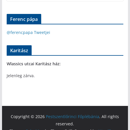
Ferenc pápa
@ferencpapa Tweetjei
Karitász
Wlassics utcai Karitász ház:
Jelenleg zárva.
Copyright © 2026
Pestszentlőrinci Főplébánia
. All rights
reserved.