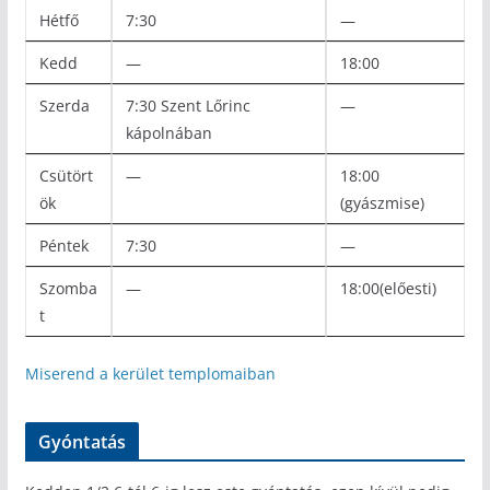
Hétfő
7:30
—
Kedd
—
18:00
Szerda
7:30 Szent Lőrinc
—
kápolnában
Csütört
—
18:00
ök
(gyászmise)
Péntek
7:30
—
Szomba
—
18:00(előesti)
t
Miserend a kerület templomaiban
Gyóntatás