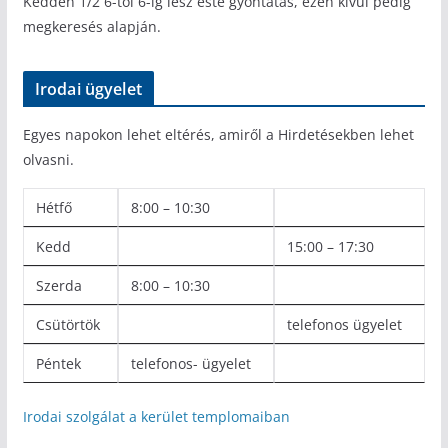
Kedden 1/2 6-tól 6-ig lesz este gyóntatás, ezen kívül pedig
megkeresés alapján.
Irodai ügyelet
Egyes napokon lehet eltérés, amiről a Hirdetésekben lehet
olvasni.
Hétfő
8:00 – 10:30
Kedd
15:00 – 17:30
Szerda
8:00 – 10:30
Csütörtök
telefonos ügyelet
Péntek
telefonos- ügyelet
Irodai szolgálat a kerület templomaiban