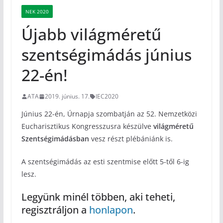
NEK 2020
Újabb világméretű
szentségimádás június
22-én!
ATA
2019. június. 17.
IEC2020
Június 22-én, Úrnapja szombatján az 52. Nemzetközi
Eucharisztikus Kongresszusra készülve
világméretű
Szentségimádásban
vesz részt plébániánk is.
A szentségimádás az esti szentmise előtt 5-től 6-ig
lesz.
Legyünk minél többen, aki teheti,
regisztráljon a
honlapon
.