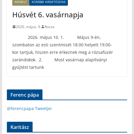
KIEMELT
KORÁBBI HIRDETÉSEINK
Húsvét 6. vasárnapja
2026. május. 9.
Rozsa
2026. május 10. 1. Május 9-én,
szombaton az esti szentmisét 18:00 helyett 19:00-
kor tartjuk, hiszen erre érkeznek meg a rózsafüzér
zarándokok. 2. Most vasárnap alapítványi
gyűjtést tartunk
Ferenc pápa
@ferencpapa Tweetjei
Karitász