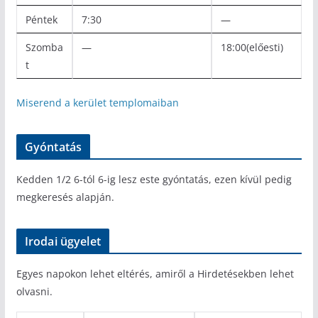
Péntek
7:30
—
Szomba
—
18:00(előesti)
t
Miserend a kerület templomaiban
Gyóntatás
Kedden 1/2 6-tól 6-ig lesz este gyóntatás, ezen kívül pedig
megkeresés alapján.
Irodai ügyelet
Egyes napokon lehet eltérés, amiről a Hirdetésekben lehet
olvasni.