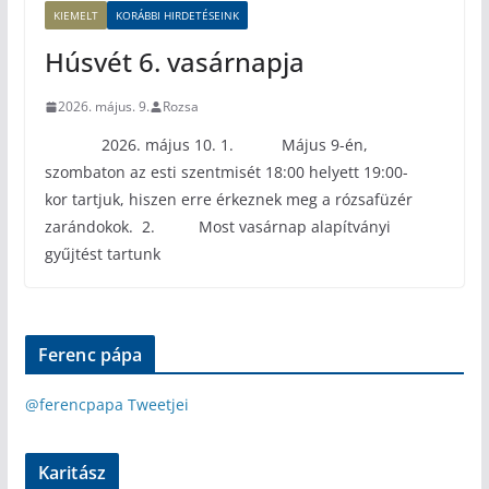
KIEMELT
KORÁBBI HIRDETÉSEINK
Húsvét 6. vasárnapja
2026. május. 9.
Rozsa
2026. május 10. 1. Május 9-én,
szombaton az esti szentmisét 18:00 helyett 19:00-
kor tartjuk, hiszen erre érkeznek meg a rózsafüzér
zarándokok. 2. Most vasárnap alapítványi
gyűjtést tartunk
Ferenc pápa
@ferencpapa Tweetjei
Karitász