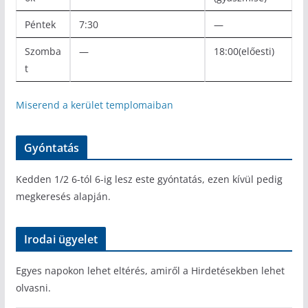
Péntek
7:30
—
Szomba
—
18:00(előesti)
t
Miserend a kerület templomaiban
Gyóntatás
Kedden 1/2 6-tól 6-ig lesz este gyóntatás, ezen kívül pedig
megkeresés alapján.
Irodai ügyelet
Egyes napokon lehet eltérés, amiről a Hirdetésekben lehet
olvasni.