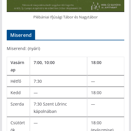
Plébániai Ifjúsági Tábor és Nagytábor
Miserend
Miserend: (nyári)
Vasárn
7:00, 10:00
18:00
ap
Hétfő
7:30
—
Kedd
—
18:00
Szerda
7:30 Szent Lőrinc
—
kápolnában
Csütört
—
18:00
ök
(gyászmise)