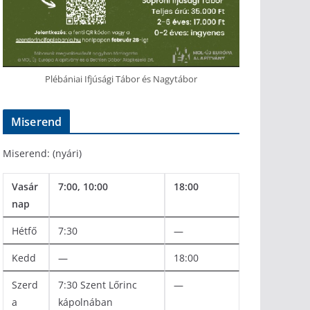
Plébániai Ifjúsági Tábor és Nagytábor
Miserend
Miserend: (nyári)
Vasár
7:00, 10:00
18:00
nap
Hétfő
7:30
—
Kedd
—
18:00
Szerd
7:30 Szent Lőrinc
—
a
kápolnában