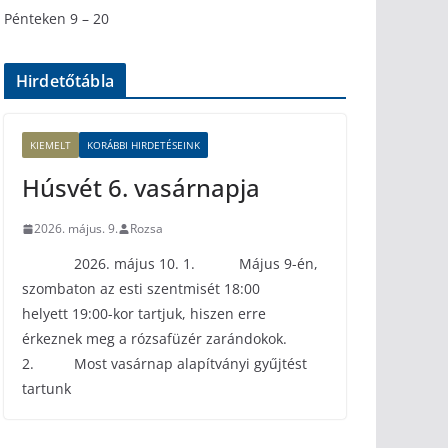
Pénteken 9 – 20
Hirdetőtábla
KIEMELT
KORÁBBI HIRDETÉSEINK
Húsvét 6. vasárnapja
2026. május. 9.
Rozsa
2026. május 10. 1. Május 9-én,
szombaton az esti szentmisét 18:00
helyett 19:00-kor tartjuk, hiszen erre
érkeznek meg a rózsafüzér zarándokok.
2. Most vasárnap alapítványi gyűjtést
tartunk