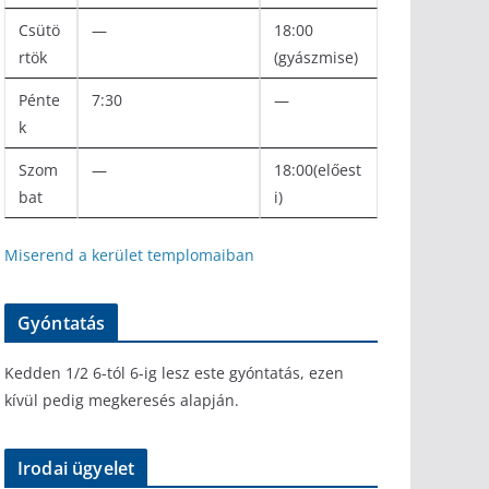
Csütö
—
18:00
rtök
(gyászmise)
Pénte
7:30
—
k
Szom
—
18:00(előest
bat
i)
Miserend a kerület templomaiban
Gyóntatás
Kedden 1/2 6-tól 6-ig lesz este gyóntatás, ezen
kívül pedig megkeresés alapján.
Irodai ügyelet