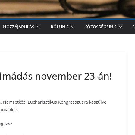
HOZZÁJÁRULÁS
RÓLUNK
KÖZÖSSÉGEINK
S
gimádás november 23-án!
2. Nemzetközi Eucharisztikus Kongresszusra készülve
ániánk is.
g lesz.