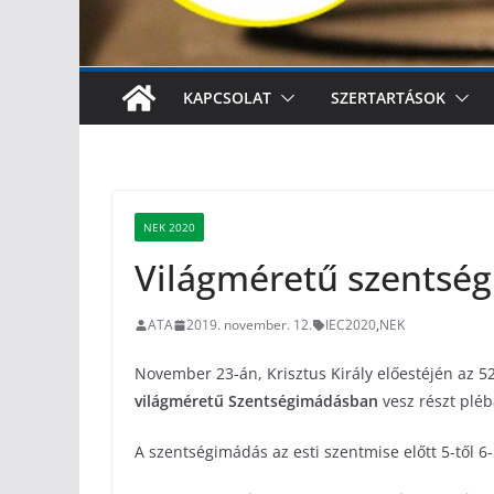
KAPCSOLAT
SZERTARTÁSOK
NEK 2020
Világméretű szentsé
ATA
2019. november. 12.
IEC2020
,
NEK
November 23-án, Krisztus Király előestéjén az 5
világméretű Szentségimádásban
vesz részt pléb
A szentségimádás az esti szentmise előtt 5-től 6-i