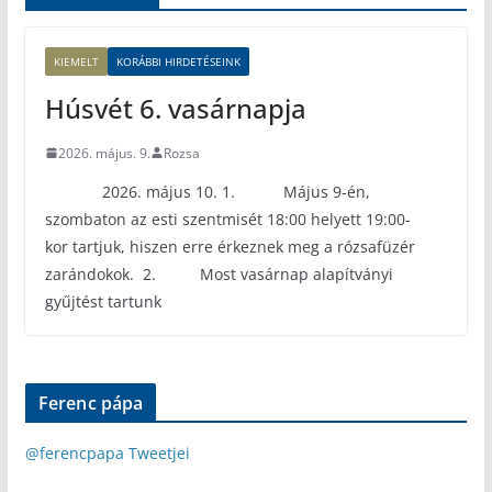
KIEMELT
KORÁBBI HIRDETÉSEINK
Húsvét 6. vasárnapja
2026. május. 9.
Rozsa
2026. május 10. 1. Május 9-én,
szombaton az esti szentmisét 18:00 helyett 19:00-
kor tartjuk, hiszen erre érkeznek meg a rózsafüzér
zarándokok. 2. Most vasárnap alapítványi
gyűjtést tartunk
Ferenc pápa
@ferencpapa Tweetjei