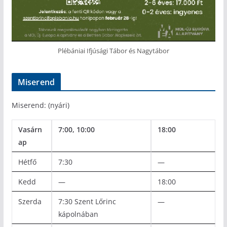
Plébániai Ifjúsági Tábor és Nagytábor
Miserend
Miserend: (nyári)
Vasárn
7:00, 10:00
18:00
ap
Hétfő
7:30
—
Kedd
—
18:00
Szerda
7:30 Szent Lőrinc
—
kápolnában