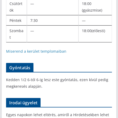
Csütört
—
18:00
ök
(gyászmise)
Péntek
7:30
—
Szomba
—
18:00(előesti)
t
Miserend a kerület templomaiban
Gyóntatás
Kedden 1/2 6-tól 6-ig lesz este gyóntatás, ezen kívül pedig
megkeresés alapján.
Irodai ügyelet
Egyes napokon lehet eltérés, amiről a Hirdetésekben lehet