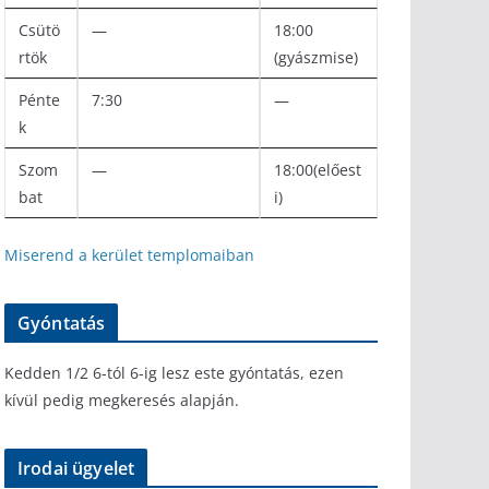
Csütö
—
18:00
rtök
(gyászmise)
Pénte
7:30
—
k
Szom
—
18:00(előest
bat
i)
Miserend a kerület templomaiban
Gyóntatás
Kedden 1/2 6-tól 6-ig lesz este gyóntatás, ezen
kívül pedig megkeresés alapján.
Irodai ügyelet