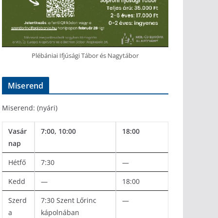
Plébániai Ifjúsági Tábor és Nagytábor
Miserend
Miserend: (nyári)
Vasár
7:00, 10:00
18:00
nap
Hétfő
7:30
—
Kedd
—
18:00
Szerd
7:30 Szent Lőrinc
—
a
kápolnában