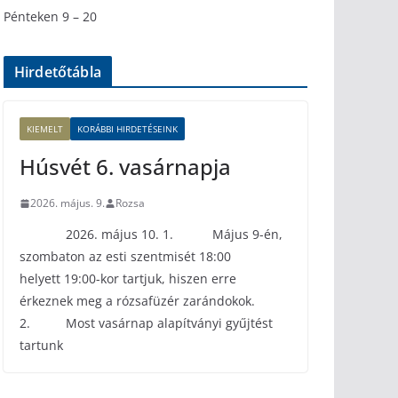
Pénteken 9 – 20
Hirdetőtábla
KIEMELT
KORÁBBI HIRDETÉSEINK
Húsvét 6. vasárnapja
2026. május. 9.
Rozsa
2026. május 10. 1. Május 9-én,
szombaton az esti szentmisét 18:00
helyett 19:00-kor tartjuk, hiszen erre
érkeznek meg a rózsafüzér zarándokok.
2. Most vasárnap alapítványi gyűjtést
tartunk