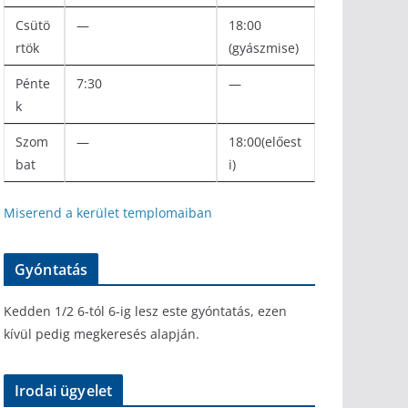
Csütö
—
18:00
rtök
(gyászmise)
Pénte
7:30
—
k
Szom
—
18:00(előest
bat
i)
Miserend a kerület templomaiban
Gyóntatás
Kedden 1/2 6-tól 6-ig lesz este gyóntatás, ezen
kívül pedig megkeresés alapján.
Irodai ügyelet