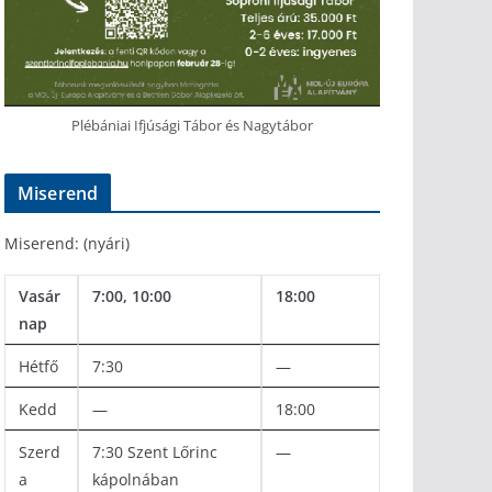
Plébániai Ifjúsági Tábor és Nagytábor
Miserend
Miserend: (nyári)
Vasár
7:00, 10:00
18:00
nap
Hétfő
7:30
—
Kedd
—
18:00
Szerd
7:30 Szent Lőrinc
—
a
kápolnában