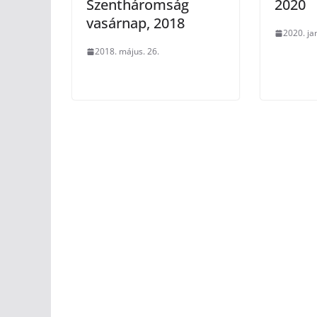
Szentháromság
2020
vasárnap, 2018
2020. ja
2018. május. 26.