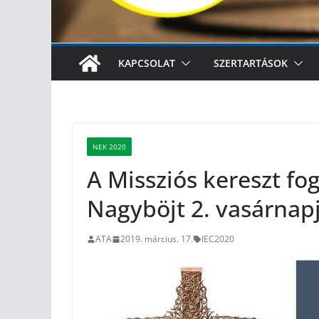
KAPCSOLAT
SZERTARTÁSOK
NEK 2020
A Missziós kereszt fo
Nagyböjt 2. vasárnap
ATA
2019. március. 17.
IEC2020