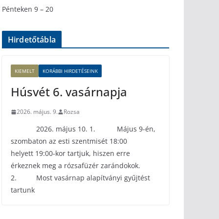
Pénteken 9 – 20
Hirdetőtábla
KIEMELT
KORÁBBI HIRDETÉSEINK
Húsvét 6. vasárnapja
2026. május. 9.
Rozsa
2026. május 10. 1. Május 9-én,
szombaton az esti szentmisét 18:00
helyett 19:00-kor tartjuk, hiszen erre
érkeznek meg a rózsafüzér zarándokok.
2. Most vasárnap alapítványi gyűjtést
tartunk